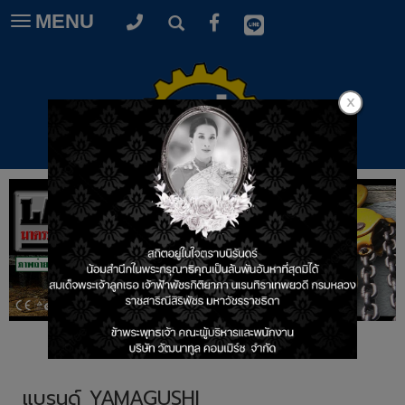
MENU
Toggle
navigation
แบรนด์ YAMAGUSHI