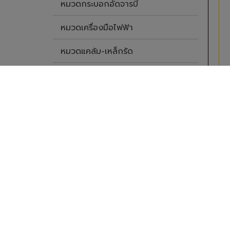
หมวดกระบอกอัดจารบี
หมวดเครื่องมือไฟฟ้า
หมวดแคล้ม-เหล็กรัด
หมวดท่อ-สาย
รถ
หมวดประแจขัน
หมวดปั๊มน้ำ
หมวดแผ่นตัด-เจียร
หมวดรอกและเครน
หมวดสปริงเกอร์
หมวดเหล็กสกัด-สิ่ว