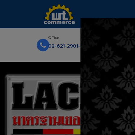
Email
Office
wtcsal
02-621-2901-4