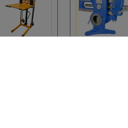
ยกขึ้น-ลง ด้วยมือ/เคลื่อนที่
ปากกาจับชิ้นงาน รุ่น Parr
ด้วยแรงคน LACROC
Vise(ปากนกแก้ว) 3.5"
LCPS400/1.5M
LACROC
สั่งซื้อสินค้า
สั่งซื้อสินค้า