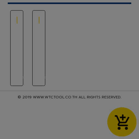
แผ่น
แผ่น
เจียร
ตัด
เหล็ก
หิน
ชนิด
COMERCE
หนา
7"
Comerce
สั่ง
สั่ง
ซื้อ
ซื้อ
สินค้า
สินค้า
© 2019 WWW.WTCTOOL.CO.TH ALL RIGHTS RESERVED.