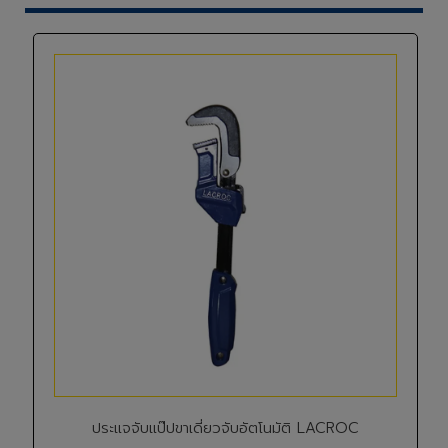
ประแจจับแป๊ปขาเดี่ยวจับอัตโนมัติ LACROC