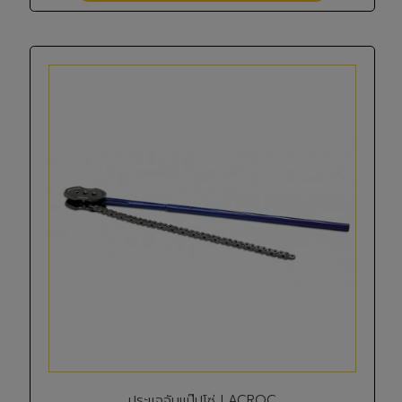
ประแจจับแป๊ปโซ่ LACROC