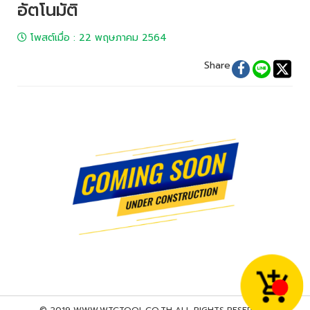
อัตโนมัติ
โพสต์เมื่อ
:
22 พฤษภาคม 2564
Share
© 2019 WWW.WTCTOOL.CO.TH ALL RIGHTS RESERVED.